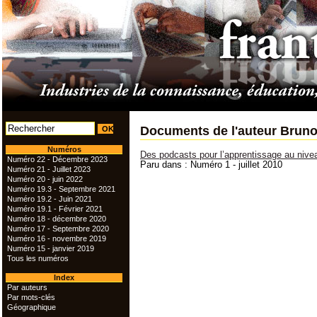
Documents de l'auteur Brun
Numéros
Des podcasts pour l’apprentissage au niveau
Numéro 22 - Décembre 2023
Paru dans : Numéro 1 - juillet 2010
Numéro 21 - Juillet 2023
Numéro 20 - juin 2022
Numéro 19.3 - Septembre 2021
Numéro 19.2 - Juin 2021
Numéro 19.1 - Février 2021
Numéro 18 - décembre 2020
Numéro 17 - Septembre 2020
Numéro 16 - novembre 2019
Numéro 15 - janvier 2019
Tous les numéros
Index
Par auteurs
Par mots-clés
Géographique