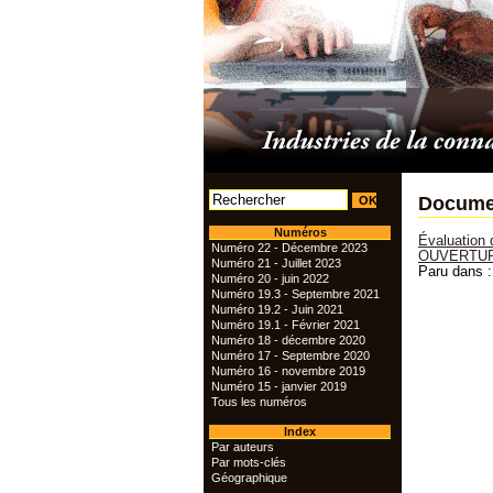
Documen
Numéros
Évaluation
Numéro 22 - Décembre 2023
OUVERTU
Numéro 21 - Juillet 2023
Paru dans 
Numéro 20 - juin 2022
Numéro 19.3 - Septembre 2021
Numéro 19.2 - Juin 2021
Numéro 19.1 - Février 2021
Numéro 18 - décembre 2020
Numéro 17 - Septembre 2020
Numéro 16 - novembre 2019
Numéro 15 - janvier 2019
Tous les numéros
Index
Par auteurs
Par mots-clés
Géographique