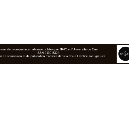
vue électronique internationale publiée par l'
IFIC
et l'Université de Caen
.
ISSN 2110-5324.
is de soumission et de publication d'articles dans la revue Frantice sont gratuits.