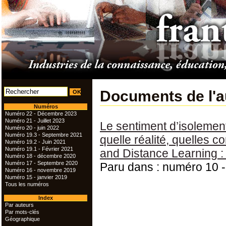
Documents de l'a
Numéros
Numéro 22 - Décembre 2023
Numéro 21 - Juillet 2023
Le sentiment d’isolemen
Numéro 20 - juin 2022
Numéro 19.3 - Septembre 2021
quelle réalité, quelles 
Numéro 19.2 - Juin 2021
Numéro 19.1 - Février 2021
and Distance Learning :
Numéro 18 - décembre 2020
Numéro 17 - Septembre 2020
Paru dans : numéro 10 -
Numéro 16 - novembre 2019
Numéro 15 - janvier 2019
Tous les numéros
Index
Par auteurs
Par mots-clés
Géographique