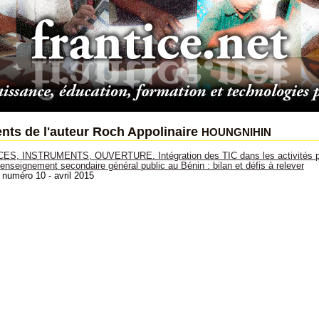
houngnihin
ts de l'auteur Roch Appolinaire
, INSTRUMENTS, OUVERTURE. Intégration des TIC dans les activités pé
enseignement secondaire général public au Bénin : bilan et défis à relever
 numéro 10 - avril 2015