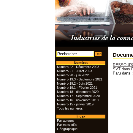
Documen
Numéros
RESSOURCES
Numéro 22 - Décembre 2023
SVT dans l’
Numéro 21 - Juillet 2023
Paru dans :
Numéro 20 - juin 2022
Numéro 19.3 - Septembre 2021
Numéro 19.2 - Juin 2021
Numéro 19.1 - Février 2021
Numéro 18 - décembre 2020
Numéro 17 - Septembre 2020
Numéro 16 - novembre 2019
Numéro 15 - janvier 2019
Tous les numéros
Index
Par auteurs
Par mots-clés
Géographique