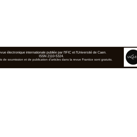
vue électronique internationale publiée par l'
IFIC
et l'Université de Caen
.
ISSN 2110-5324.
is de soumission et de publication d'articles dans la revue Frantice sont gratuits.