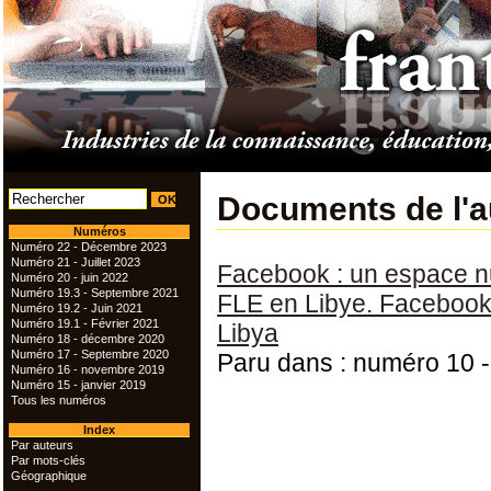
Documents de l'a
Numéros
Numéro 22 - Décembre 2023
Numéro 21 - Juillet 2023
Facebook : un espace n
Numéro 20 - juin 2022
Numéro 19.3 - Septembre 2021
FLE en Libye. Facebook: 
Numéro 19.2 - Juin 2021
Numéro 19.1 - Février 2021
Libya
Numéro 18 - décembre 2020
Numéro 17 - Septembre 2020
Paru dans : numéro 10 -
Numéro 16 - novembre 2019
Numéro 15 - janvier 2019
Tous les numéros
Index
Par auteurs
Par mots-clés
Géographique