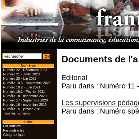
Documents de l'a
Numéros
Numéro 22 - Décembre 2023
Numéro 21 - Juillet 2023
Editorial
Numéro 20 - juin 2022
Numéro 19.3 - Septembre 2021
Paru dans : Numéro 11
Numéro 19.2 - Juin 2021
Numéro 19.1 - Février 2021
Numéro 18 - décembre 2020
Numéro 17 - Septembre 2020
Les supervisions pédago
Numéro 16 - novembre 2019
Numéro 15 - janvier 2019
Paru dans : Numéro spé
Tous les numéros
Index
Par auteurs
Par mots-clés
Géographique