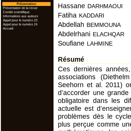
darhmaoui
Présentation
Hassane
Présentation de la revue
Comité scientifique
kaddari
Fatiha
Informations aux auteurs
Appel pour le numéro 23
bemmouna
Abdellah
Appel pour le numéro 24
Accueil
elachqar
Abdelrhani
lahmine
Soufiane
Résumé
Ces dernières années, 
associations (Diethe
Seehorn et al. 2011) o
d’accorder une grande a
obligatoire dans les d
actuelle est d’enseigne
problèmes dès le cycle 
plus perçue comme une