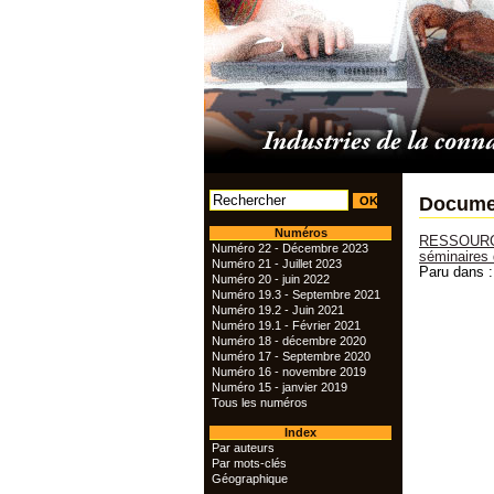
Documen
Numéros
RESSOURCES
Numéro 22 - Décembre 2023
séminaires 
Numéro 21 - Juillet 2023
Paru dans 
Numéro 20 - juin 2022
Numéro 19.3 - Septembre 2021
Numéro 19.2 - Juin 2021
Numéro 19.1 - Février 2021
Numéro 18 - décembre 2020
Numéro 17 - Septembre 2020
Numéro 16 - novembre 2019
Numéro 15 - janvier 2019
Tous les numéros
Index
Par auteurs
Par mots-clés
Géographique