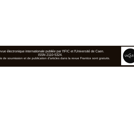
vue électronique internationale publiée par l'
IFIC
et l'Université de Caen
.
ISSN 2110-5324.
is de soumission et de publication d'articles dans la revue Frantice sont gratuits.