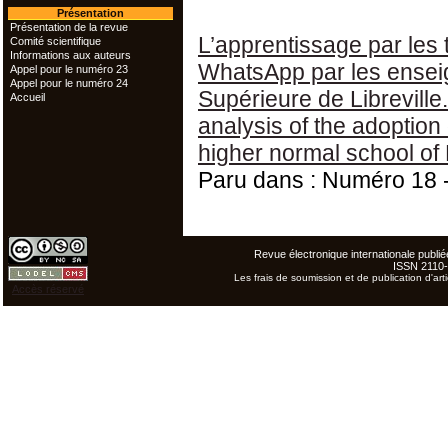
Présentation
Présentation de la revue
L’apprentissage par les 
Comité scientifique
Informations aux auteurs
WhatsApp par les enseig
Appel pour le numéro 23
Appel pour le numéro 24
Supérieure de Libreville
Accueil
analysis of the adoptio
higher normal school of L
Paru dans : Numéro 18
Revue électronique internationale publiée
ISSN 2110
Les frais de soumission et de publication d'arti
Accès réservé