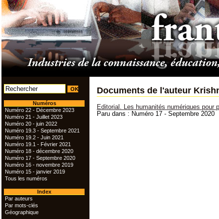
Documents de l'auteur Kris
Numéros
Editorial. Les humanités numériques pour pe
Numéro 22 - Décembre 2023
Paru dans : Numéro 17 - Septembre 2020
Numéro 21 - Juillet 2023
Numéro 20 - juin 2022
Numéro 19.3 - Septembre 2021
Numéro 19.2 - Juin 2021
Numéro 19.1 - Février 2021
Numéro 18 - décembre 2020
Numéro 17 - Septembre 2020
Numéro 16 - novembre 2019
Numéro 15 - janvier 2019
Tous les numéros
Index
Par auteurs
Par mots-clés
Géographique