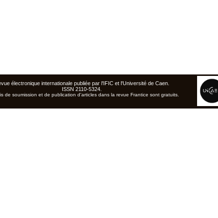
vue électronique internationale publiée par l'
IFIC
et l'Université de Caen
.
ISSN 2110-5324.
is de soumission et de publication d'articles dans la revue Frantice sont gratuits.