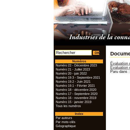
Documen
Numéros
Évaluation d
Numéro 22 - Décembre 2023
Evaluation o
Numéro 21 - Juillet 2023
Paru dans :
Numéro 20 - juin 2022
Numéro 19.3 - Septembre 2021
Numéro 19.2 - Juin 2021
Numéro 19.1 - Février 2021
Numéro 18 - décembre 2020
Numéro 17 - Septembre 2020
Numéro 16 - novembre 2019
Numéro 15 - janvier 2019
Tous les numéros
Index
Par auteurs
Par mots-clés
Géographique