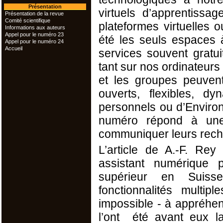
Présentation
virtuels d’apprentiss
Présentation de la revue
Comité scientifique
plateformes virtuelles
Informations aux auteurs
Appel pour le numéro 23
été les seuls espaces à
Appel pour le numéro 24
Accueil
services souvent gratuit
tant sur nos ordinateurs
et les groupes peuvent
ouverts, flexibles, d
personnels ou d’Enviro
numéro répond à une 
communiquer leurs rech
L’article de A.-F. Rey 
assistant numérique 
supérieur en Suisse
fonctionnalités multip
impossible - à appréh
l’ont été avant eux la 