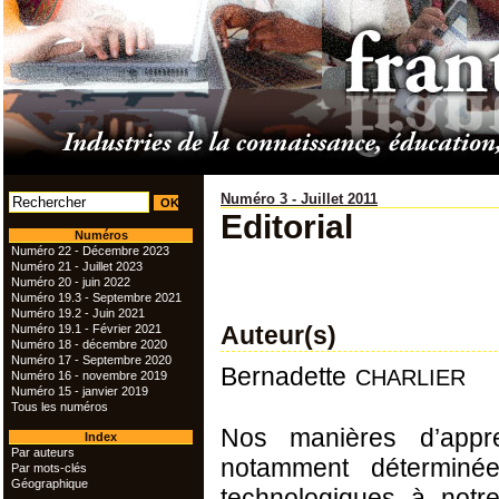
Numéro 3 - Juillet 2011
Editorial
Numéros
Numéro 22 - Décembre 2023
Numéro 21 - Juillet 2023
Numéro 20 - juin 2022
Numéro 19.3 - Septembre 2021
Numéro 19.2 - Juin 2021
Auteur(s)
Numéro 19.1 - Février 2021
Numéro 18 - décembre 2020
Numéro 17 - Septembre 2020
charlier
Bernadette
Numéro 16 - novembre 2019
Numéro 15 - janvier 2019
Tous les numéros
Nos manières d’appre
Index
Par auteurs
notamment déterminée
Par mots-clés
Géographique
technologiques à notr