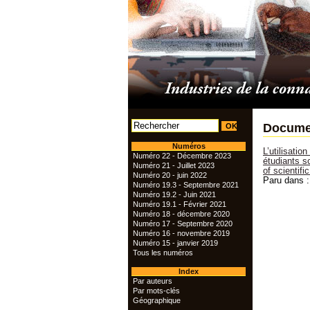
Documen
Numéros
L’utilisati
Numéro 22 - Décembre 2023
étudiants s
Numéro 21 - Juillet 2023
of scientific
Numéro 20 - juin 2022
Paru dans :
Numéro 19.3 - Septembre 2021
Numéro 19.2 - Juin 2021
Numéro 19.1 - Février 2021
Numéro 18 - décembre 2020
Numéro 17 - Septembre 2020
Numéro 16 - novembre 2019
Numéro 15 - janvier 2019
Tous les numéros
Index
Par auteurs
Par mots-clés
Géographique