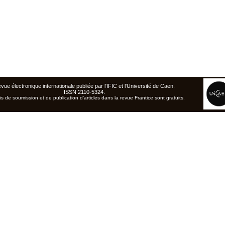
vue électronique internationale publiée par l'
IFIC
et l'Université de Caen
.
ISSN 2110-5324.
is de soumission et de publication d'articles dans la revue Frantice sont gratuits.