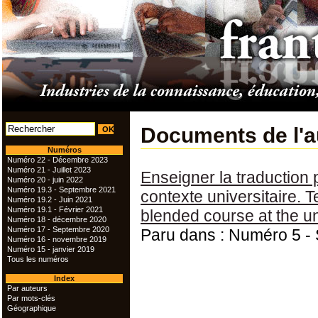
Documents de l'
Numéros
Numéro 22 - Décembre 2023
Numéro 21 - Juillet 2023
Enseigner la traduction 
Numéro 20 - juin 2022
Numéro 19.3 - Septembre 2021
contexte universitaire. T
Numéro 19.2 - Juin 2021
Numéro 19.1 - Février 2021
blended course at the un
Numéro 18 - décembre 2020
Numéro 17 - Septembre 2020
Paru dans : Numéro 5 -
Numéro 16 - novembre 2019
Numéro 15 - janvier 2019
Tous les numéros
Index
Par auteurs
Par mots-clés
Géographique