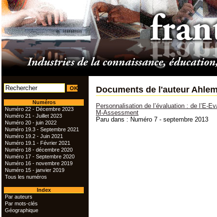
Documents de l'auteur Ahle
Numéros
Personnalisation de l’évaluation : de l’E-
Numéro 22 - Décembre 2023
M-Assessment
Numéro 21 - Juillet 2023
Paru dans : Numéro 7 - septembre 2013
Numéro 20 - juin 2022
Numéro 19.3 - Septembre 2021
Numéro 19.2 - Juin 2021
Numéro 19.1 - Février 2021
Numéro 18 - décembre 2020
Numéro 17 - Septembre 2020
Numéro 16 - novembre 2019
Numéro 15 - janvier 2019
Tous les numéros
Index
Par auteurs
Par mots-clés
Géographique