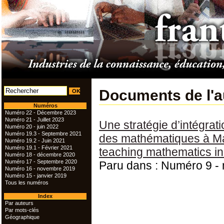
Documents de l'
Numéros
Numéro 22 - Décembre 2023
Numéro 21 - Juillet 2023
Une stratégie d’intégra
Numéro 20 - juin 2022
Numéro 19.3 - Septembre 2021
des mathématiques à Mada
Numéro 19.2 - Juin 2021
Numéro 19.1 - Février 2021
teaching mathematics i
Numéro 18 - décembre 2020
Numéro 17 - Septembre 2020
Paru dans : Numéro 9 -
Numéro 16 - novembre 2019
Numéro 15 - janvier 2019
Tous les numéros
Index
Par auteurs
Par mots-clés
Géographique