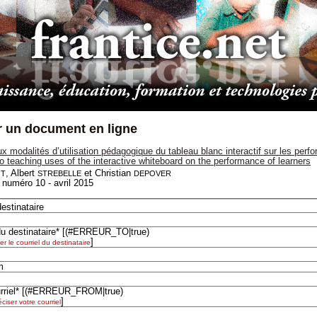
r un document en ligne
ux modalités d’utilisation pédagogique du tableau blanc interactif sur les pe
wo teaching uses of the interactive whiteboard on the performance of learners
t
strebelle
depover
, Albert
et Christian
 numéro 10 - avril 2015
estinataire
du destinataire*
[(#ERREUR_TO|true)
]
er le courriel du destinataire
m
riel*
[(#ERREUR_FROM|true)
]
ciser votre courriel