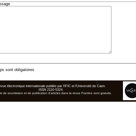
ssage
s sont obligatoires
vue électronique internationale publiée par l'
IFIC
et l'Université de Caen
.
ISSN 2110-5324.
is de soumission et de publication d'articles dans la revue Frantice sont gratuits.