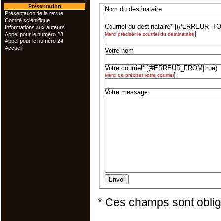
Présentation
Nom du destinataire
Présentation de la revue
Comité scientifique
Courriel du destinataire*
[(#ERREUR_TO|
Informations aux auteurs
]
Appel pour le numéro 23
Merci préciser le courriel du destinataire
Appel pour le numéro 24
Accueil
Votre nom
Votre courriel*
[(#ERREUR_FROM|true)
]
Merci de préciser votre courriel
Votre message
* Ces champs sont oblig