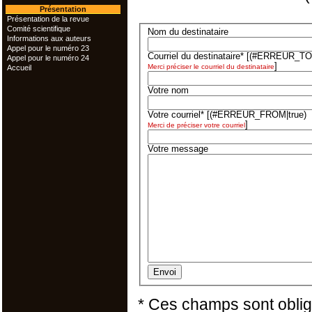
Présentation
Présentation de la revue
Comité scientifique
Nom du destinataire
Informations aux auteurs
Appel pour le numéro 23
Courriel du destinataire*
[(#ERREUR_TO|
Appel pour le numéro 24
]
Merci préciser le courriel du destinataire
Accueil
Votre nom
Votre courriel*
[(#ERREUR_FROM|true)
]
Merci de préciser votre courriel
Votre message
* Ces champs sont oblig