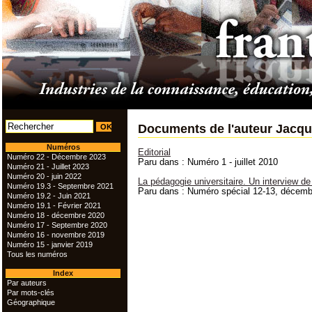
Documents de l'auteur Jacq
Numéros
Editorial
Numéro 22 - Décembre 2023
Paru dans : Numéro 1 - juillet 2010
Numéro 21 - Juillet 2023
Numéro 20 - juin 2022
La pédagogie universitaire. Un interview 
Numéro 19.3 - Septembre 2021
Paru dans : Numéro spécial 12-13, décem
Numéro 19.2 - Juin 2021
Numéro 19.1 - Février 2021
Numéro 18 - décembre 2020
Numéro 17 - Septembre 2020
Numéro 16 - novembre 2019
Numéro 15 - janvier 2019
Tous les numéros
Index
Par auteurs
Par mots-clés
Géographique