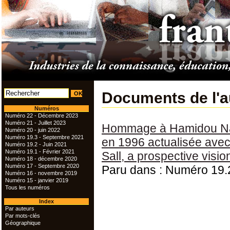
Documents de l'a
Numéros
Numéro 22 - Décembre 2023
Numéro 21 - Juillet 2023
Hommage à Hamidou Nacu
Numéro 20 - juin 2022
Numéro 19.3 - Septembre 2021
en 1996 actualisée ave
Numéro 19.2 - Juin 2021
Numéro 19.1 - Février 2021
Sall, a prospective visi
Numéro 18 - décembre 2020
Numéro 17 - Septembre 2020
Paru dans : Numéro 19.2
Numéro 16 - novembre 2019
Numéro 15 - janvier 2019
Tous les numéros
Index
Par auteurs
Par mots-clés
Géographique